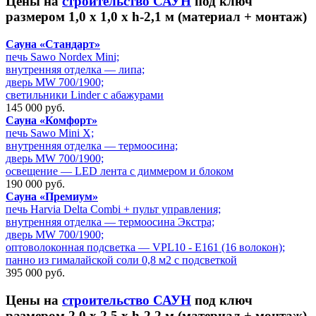
Цены на
строительство САУН
под ключ
размером 1,0 х 1,0 х h-2,1 м (материал + монтаж)
Сауна «Стандарт»
печь Sawo Nordex Mini;
внутренняя отделка — липа;
дверь MW 700/1900;
светильники Linder с абажурами
145 000 руб.
Сауна «Комфорт»
печь Sawo Mini X;
внутренняя отделка — термоосина;
дверь MW 700/1900;
освещение — LED лента с диммером и блоком
190 000 руб.
Сауна «Премиум»
печь Harvia Delta Combi + пульт управления;
внутренняя отделка — термоосина Экстра;
дверь MW 700/1900;
оптоволоконная подсветка — VPL10 - E161 (16 волокон);
панно из гималайской соли 0,8 м2 с подсветкой
395 000 руб.
Цены на
строительство САУН
под ключ
размером 2,0 х 2,5 х h-2,2 м (материал + монтаж)