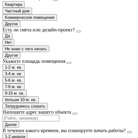
Квартира
Частный дом
Коммерческое помещение
Другое
Есть ли смета или дизайн-проект?
Да
Нет
Не знаю с чего начать
Другое
Укажите площадь помещения
1-2 м. кв.
3-4 м. кв.
5-6 м. кв.
7-8 м. кв.
9-10 м. кв.
больше 10 м. кв.
Затрудняюсь сказать
Напишите адрес вашего объекта
Далее
В течении какого времени, вы планируете начать работы?
1-2 недели