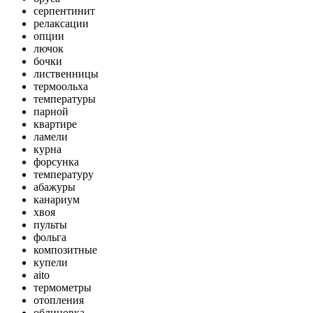
серпентинит
релаксации
опции
лючок
бочки
лиственницы
термоольха
температуры
парной
квартире
ламели
курна
форсунка
температуру
абажуры
канариум
хвоя
пульты
фольга
композитные
купели
aito
термометры
отопления
облицовка